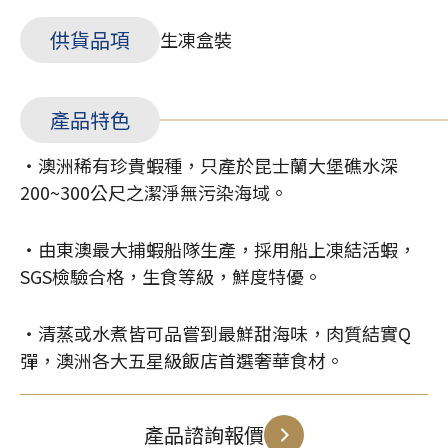
供貨品項
生凍盒裝
產品特色
・澳洲稀有珍貴蝦種，只產於昆士蘭大堡礁水深
200~300公尺之潔淨無污染海域。
・由東澳最大捕蝦船隊生產，採用船上凍結活蝦，
SGS檢驗合格，生食等級，鮮度特優。
・清蒸或水煮皆可品嘗到最鮮甜海味，肉質結實Q
彈，澳洲各大五星級飯店首選奢華食材。
產品諮詢報價