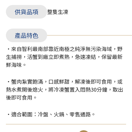
供貨品項
整隻生凍
產品特色
・來自智利最南部靠近南極之純淨無污染海域，野
生捕撈，活蟹到廠立即煮熟，急速凍結，保留最新
鮮海味。
・蟹肉紮實飽滿，口感鮮甜，解凍後即可食用，或
熱水煮開後熄火，將冷凍蟹置入悶熱30分鐘，取出
後即可食用。
・適合範圍：冷盤、火鍋、零售通路。