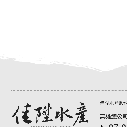
佳陞水產股
高雄總公