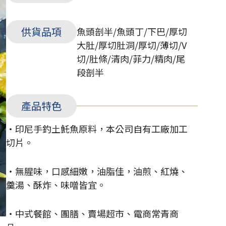
供貨品項
魚頭剖半/魚頭丁/下巴/厚切
大肚/厚切肚洞/厚切/薄切/V
切/肚條/清肉/菲力/精肉/尾
段剖半
產品特色
・印尼手釣土魠魚原料，本公司自有工廠加工
切片。
・無腥味，口感細嫩，油脂佳，油煎、紅燒、
羹湯、酥炸、味噌皆宜。
・中式餐館、團膳、賣場超市、電商常青商