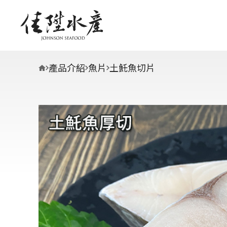
產品介紹
魚片
土魠魚切片