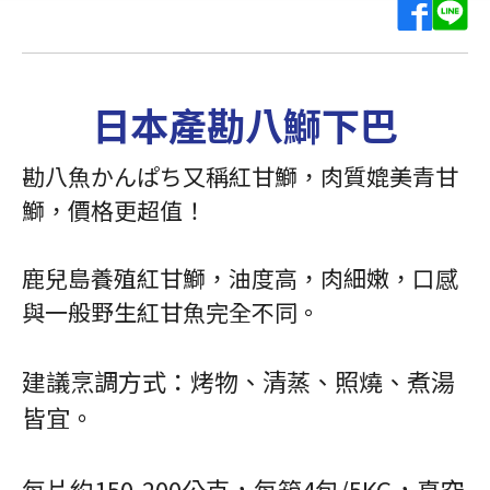
日本產勘八鰤下巴
勘八魚かんぱち又稱紅甘鰤，肉質媲美青甘
鰤，價格更超值！
鹿兒島養殖紅甘鰤，油度高，肉細嫩，口感
與一般野生紅甘魚完全不同。
建議烹調方式：烤物、清蒸、照燒、煮湯
皆宜。
每片約150-200公克，每箱4包/5KG，真空