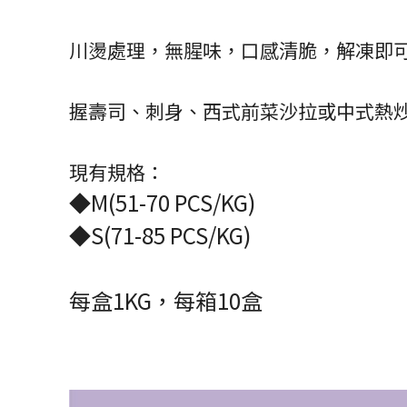
川燙處理，無腥味，口感清脆，解凍即
握壽司、刺身、西式前菜沙拉或中式熱
現有規格：
◆M(51-70 PCS/KG)
◆S(71-85 PCS/KG)
每盒1KG，每箱10盒