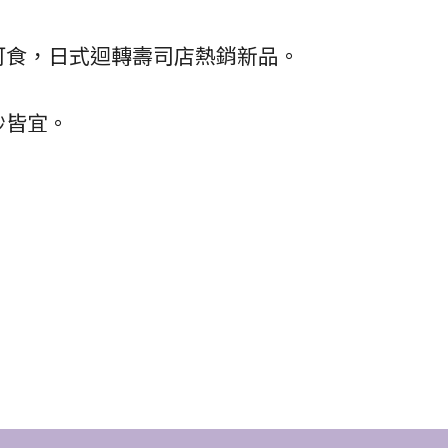
可食，日式迴轉壽司店熱銷新品。
炒皆宜。